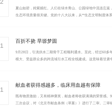
22
夏山如碧，姹紫嫣红。人们在绿水青山、公园绿地中流连忘返，尽
生态环境质量很关键。党的十八大以来，从**生态文明制度体
百折不挠 旱塬梦圆
21
9月28日，引洮供水二期骨干工程顺利通水。至此，经过60多
模大、受益群众多的跨流域引水工程全线建成。这意味着甘肃中
献血者获得感越多，临床用血越有保障
21
挂车
成都自卸车
既有物质激励，又有精神褒奖，献血者将收获满满的荣誉感。9
三次会议，对《北京市献血条例（草案）》进行了二审。二审