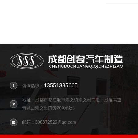
13551385665
咨询热线：
地址：成都市都江堰市崇义镇崇义村二组（成灌高速
青城山崇义出口旁200米处）
邮箱：306872529@qq.com