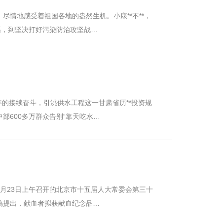
情地感受着祖国各地的盎然生机。小康**不**，
系，到坚决打好污染防治攻坚战…
年的接续奋斗，引洮供水工程这一甘肃省历**投资规
部600多万群众告别“靠天吃水…
月23日上午召开的北京市十五届人大常委会第三十
稿提出，献血者拟获献血纪念品…