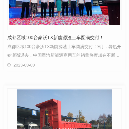
成都区域100台豪沃TX新能源渣土车圆满交付！
成都区域100台豪沃TX新能源渣土车圆满交付！9月，暑热开
始渐渐退去，中国重汽新能源商用车的销量热度却在不断攀
升。7日上午，四川成都，“颠覆科技 智领未来 - 成…
2023-09-09