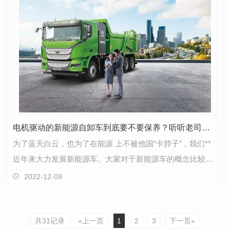
电机驱动的新能源自卸车到底要不要保养？听听老司机怎么说
为了蓝天白云，也为了在能源 上不被他国“卡脖子”，我们**
近年来大力发展新能源车。大家对于新能源车的概念比较模
糊，很多卡友一听是新能源车，感觉就都是纯电…
2022-12-09
共31记录
«上一页
1
2
3
下一页»