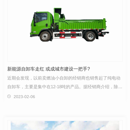
新能源自卸车走红 或成城市建设一把手?
近期会发现，以前卖燃油小自卸的经销商也销售起了纯电动
自卸车，主要是集中在12-18吨的产品。据经销商介绍，除了
燃油费用成本影响之外，还有一个比较大的因素就是…
2023-02-06