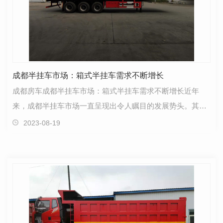
成都半挂车市场：箱式半挂车需求不断增长
成都房车成都半挂车市场：箱式半挂车需求不断增长近年
来，成都半挂车市场一直呈现出令人瞩目的发展势头。其
中，箱式半挂车作为运输行业的重要工具，在需求方面持
2023-08-19
续…