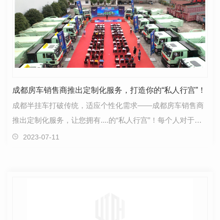
成都房车销售商推出定制化服务，打造你的“私人行宫”！
成都半挂车打破传统，适应个性化需求——成都房车销售商
推出定制化服务，让您拥有....的“私人行宫”！每个人对于旅
行的梦想都不尽相同，而成都房车销售商正在满足…
2023-07-11