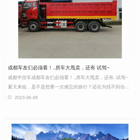
成都车友们必须看！..房车大甩卖，还有 试驾~
成都半挂车成都车友们必须看！..房车大甩卖，还有..试驾~
夏天来临，是不是想要一次难忘的旅行？还在为找不到合适
的住宿而烦恼吗？如果您是个车友，那么这篇文章可…
2023-06-09