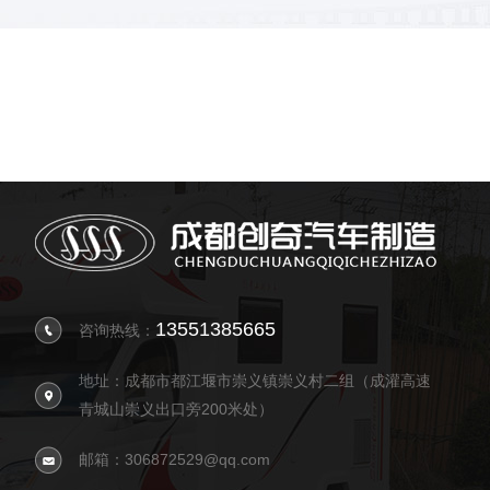
13551385665
咨询热线：
地址：成都市都江堰市崇义镇崇义村二组（成灌高速
青城山崇义出口旁200米处）
邮箱：306872529@qq.com