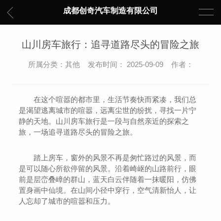
成都创奇汽车制造有限公司
山川房车旅行：追寻道路尽头的冒险之旅
所属分类：其他 发布时间： 2025-09-09 作者：
在这个喧嚣的都市里，生活节奏快而紧凑，我们总
是渴望逃离城市的喧嚣，远离尘世的纷扰，寻找一片宁
静的天地。山川房车旅行是一段与自然亲近的探索之
旅，一场追寻道路尽头的冒险之旅。
踏上房车，窗外的风景不再是匆忙路过的风景，而
是可以随心所欲停留的风景。沿着崎岖的山路前行，眼
前是层峦叠嶂的群山，蓝天白云伴随着一抹暖阳，仿佛
置身画中仙境。在山间小径中穿行，空气清新怡人，让
人忘却了城市的喧嚣和压力。